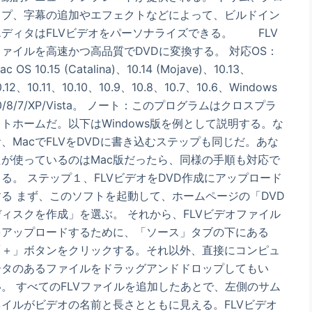
ップ、字幕の追加やエフェクトなどによって、ビルドイン
エディタはFLVビデオをパーソナライズできる。 FLV
ファイルを高速かつ高品質でDVDに変換する。 対応OS：
ac OS 10.15 (Catalina)、10.14 (Mojave)、10.13、
0.12、10.11、10.10、10.9、10.8、10.7、10.6、Windows
0/8/7/XP/Vista。 ノート：このプログラムはクロスプラ
ットホームだ。以下はWindows版を例として説明する。な
お、MacでFLVをDVDに書き込むステップも同じだ。あな
たが使っているのはMac版だったら、同様の手順も対応で
きる。 ステップ１、FLVビデオをDVD作成にアップロード
する まず、このソフトを起動して、ホームページの「DVD
ディスクを作成」を選ぶ。 それから、FLVビデオファイル
をアップロードするために、「ソース」タブの下にある
「＋」ボタンをクリックする。それ以外、直接にコンピュ
ータのあるファイルをドラッグアンドドロップしてもい
い。 すべてのFLVファイルを追加したあとで、左側のサム
ネイルがビデオの名前と長さとともに見える。FLVビデオ