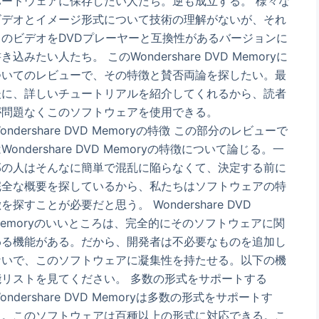
ハードウェアに保存したい人たち。逆も成立する。 様々な
ビデオとイメージ形式について技術の理解がないが、それ
らのビデオをDVDプレーヤーと互換性があるバージョンに
き込みたい人たち。 このWondershare DVD Memoryに
ついてのレビューで、その特徴と賛否両論を探したい。最
後に、詳しいチュートリアルを紹介してくれるから、読者
が問題なくこのソフトウェアを使用できる。
ondershare DVD Memoryの特徴 この部分のレビューで
Wondershare DVD Memoryの特徴について論じる。一
部の人はそんなに簡単で混乱に陥らなくて、決定する前に
完全な概要を探しているから、私たちはソフトウェアの特
を探すことが必要だと思う。 Wondershare DVD
Memoryのいいところは、完全的にそのソフトウェアに関
わる機能がある。だから、開発者は不必要なものを追加し
ないで、このソフトウェアに凝集性を持たせる。以下の機
能リストを見てください。 多数の形式をサポートする
ondershare DVD Memoryは多数の形式をサポートす
る。このソフトウェアは百種以上の形式に対応できる。こ