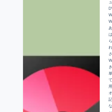
ュ
D
W
W
W
て