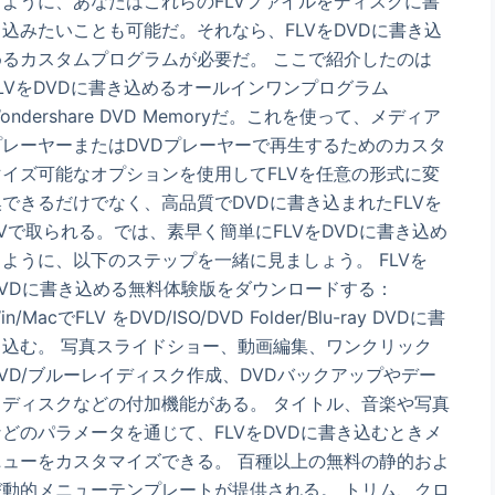
るように、あなたはこれらのFLVファイルをディスクに書
き込みたいことも可能だ。それなら、FLVをDVDに書き込
めるカスタムプログラムが必要だ。 ここで紹介したのは
FLVをDVDに書き込めるオールインワンプログラム
ondershare DVD Memoryだ。これを使って、メディア
プレーヤーまたはDVDプレーヤーで再生するためのカスタ
マイズ可能なオプションを使用してFLVを任意の形式に変
換できるだけでなく、高品質でDVDに書き込まれたFLVを
TVで取られる。では、素早く簡単にFLVをDVDに書き込め
るように、以下のステップを一緒に見ましょう。 FLVを
DVDに書き込める無料体験版をダウンロードする：
in/MacでFLV をDVD/ISO/DVD Folder/Blu-ray DVDに書
き込む。 写真スライドショー、動画編集、ワンクリック
DVD/ブルーレイディスク作成、DVDバックアップやデー
タディスクなどの付加機能がある。 タイトル、音楽や写真
などのパラメータを通じて、FLVをDVDに書き込むときメ
ニューをカスタマイズできる。 百種以上の無料の静的およ
び動的メニューテンプレートが提供される。 トリム、クロ