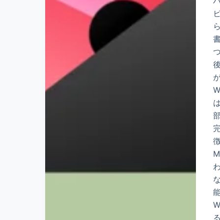
書
W
は
徴
W