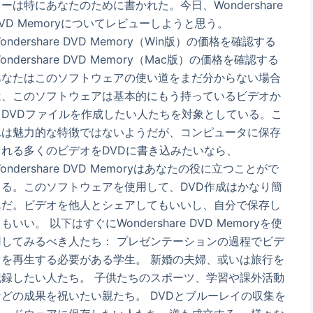
ーは特にあなたのために書かれた。今日、Wondershare
VD Memoryについてレビューしようと思う。
ondershare DVD Memory（Win版）の価格を確認する
ondershare DVD Memory（Mac版）の価格を確認する
あなたはこのソフトウェアの使い道をまだ分からない場合
は、このソフトウェアは基本的にもう持っているビデオか
らDVDファイルを作成したい人たちを対象としている。こ
れは魅力的な特徴ではないようだが、コンピュータに保存
される多くのビデオをDVDに書き込みたいなら、
ondershare DVD Memoryはあなたの役に立つことがで
きる。このソフトウェアを使用して、DVD作成はかなり簡
単だ。ビデオを他人とシェアしてもいいし、自分で保存し
もいい。 以下はすぐにWondershare DVD Memoryを使
用してみるべき人たち： プレゼンテーションの過程でビデ
オを再生する必要がある学生。 新婚の夫婦、或いは旅行を
記録したい人たち。 子供たちのスポーツ、学習や課外活動
などの成果を祝いたい親たち。 DVDとブルーレイの収集を