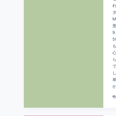
M
9
5
か
竹