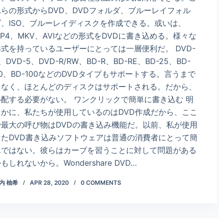
れらの形式からDVD、DVDフォルダ、ブルーレイフォル
ダ、ISO、ブルーレイディスクを作成できる。或いは、
P4、MKV、AVIなどの形式をDVDに書き込める。様々な
形式を持っているユーザーにとっては一層便利だ。 DVD-
、DVD-5、DVD-R/RW、BD-R、BD-RE、BD-25、BD-
0、BD-100などのDVDタイプもサポートする。言うまで
もなく、ほとんどのディスクはサポートされる。だから、
心配する必要がない。 ワンクリックで簡単に書き込む 明
らかに、私たちが使用しているのはDVD作成だから、ここ
で最大の呼び物はDVDの書き込み機能だ。以前、私が使用
したDVD書き込みソフトウェアは普通の消費者にとって簡
単ではない。彼らはカーブを習うことに対して問題がある
もしれないから。Wondershare DVD…
内 柚希
APR 28, 2020
0 COMMENTS