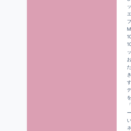
M
1
1