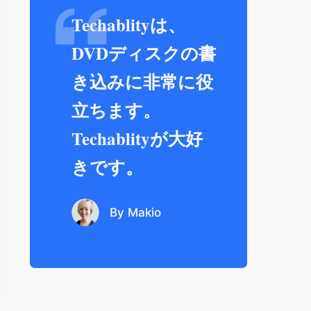
Techablityは、
DVDディスクの書
き込みに非常に役
立ちます。
Techablityが大好
きです。
By Makio