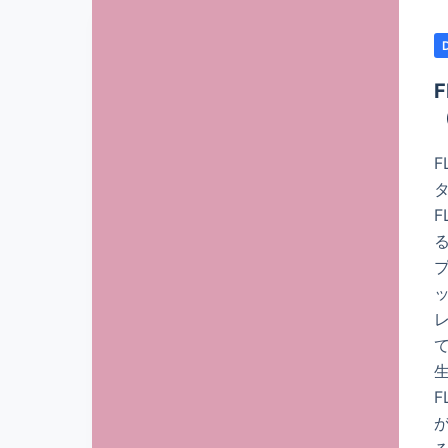
（
F
る
プ
ッ
て