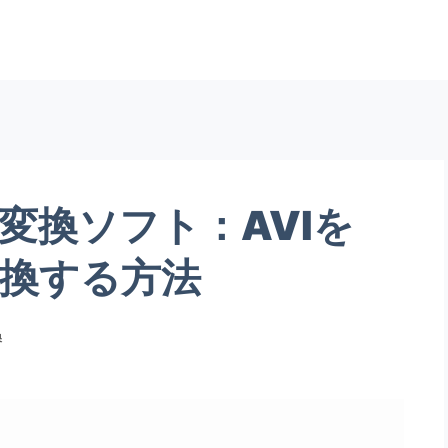
V変換ソフト：AVIを
変換する方法
換