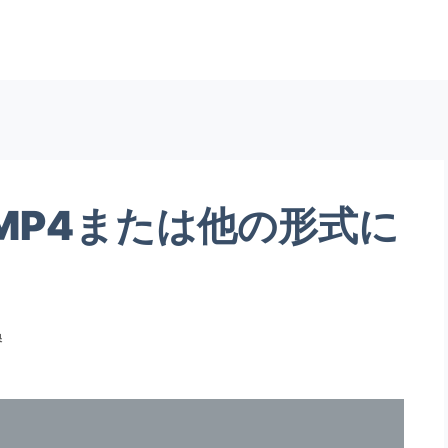
MP4または他の形式に
換