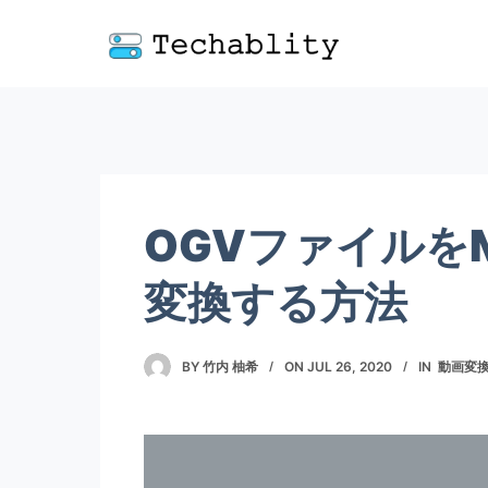
OGVファイルを
変換する方法
BY
竹内 柚希
ON
JUL 26, 2020
IN
動画変